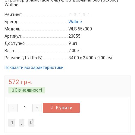
Стронгер (пламегаситель) ф 55, довжина 300 (55x300)
Walline
Рейтинг:
Бренд:
Walline
Модель:
WLS 55x300
Артикул:
23855
Доступно:
9
шт.
Вага:
2.00
кг
Розміри (Д x Ш x В):
34.00 x 24.00 x 9.00 см
Показати всі характеристики
572 грн.
Є в наявності
-
Купити
+