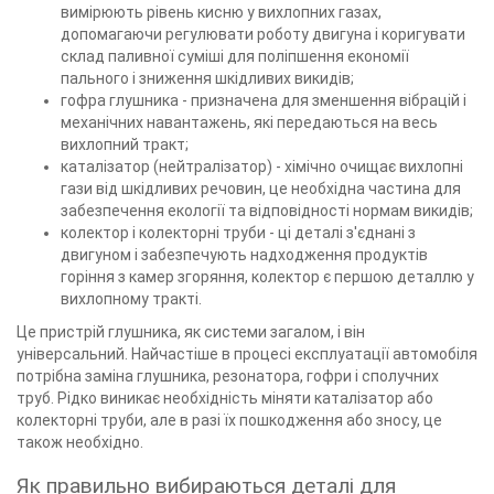
вимірюють рівень кисню у вихлопних газах,
допомагаючи регулювати роботу двигуна і коригувати
склад паливної суміші для поліпшення економії
пального і зниження шкідливих викидів;
гофра глушника - призначена для зменшення вібрацій і
механічних навантажень, які передаються на весь
вихлопний тракт;
каталізатор (нейтралізатор) - хімічно очищає вихлопні
гази від шкідливих речовин, це необхідна частина для
забезпечення екології та відповідності нормам викидів;
колектор і колекторні труби - ці деталі з'єднані з
двигуном і забезпечують надходження продуктів
горіння з камер згоряння, колектор є першою деталлю у
вихлопному тракті.
Це пристрій глушника, як системи загалом, і він
універсальний. Найчастіше в процесі експлуатації автомобіля
потрібна заміна глушника, резонатора, гофри і сполучних
труб. Рідко виникає необхідність міняти каталізатор або
колекторні труби, але в разі їх пошкодження або зносу, це
також необхідно.
Як правильно вибираються деталі для