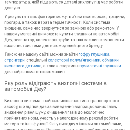
температура, якій піддаються деталі вихлопу під час роботи
двигуна.
У результаті цих факторів можуть з'явитися корозія, тріщини,
прогари, а також втрата герметичності. Коли система
зношена, саме час звернутися за заміною або ремонтом. У
нашому магазині ви можете купити глушники на автомобілі
Деу, резонатор, колекторні труби та інші важливі компоненти
вихлопної системи для всіх моделей цього бренду.
Також на нашому сайті можна знайти
гофру глушника
,
стронгери
, спеціальні
колекторні полум'ягасники
,
обманки
кисневого датчика
, а також спортивні
прямоточні глушники
для найрізноманітніших машин.
Яку роль відіграють вихлопні системи в
автомобілі Деу?
Вихлопна система - найважливіша частина транспортного
засобу, що відповідає за виведення відпрацьованих газів,
зниження рівня шуму, очищення газів до екологічно
прийнятних норм, участь у налагодженому режимі роботи
мотора та інші функції. Як і у випадку з іншими автомобілями,
елементи вихлопу на Daewoo мають свої особливості, але їхні