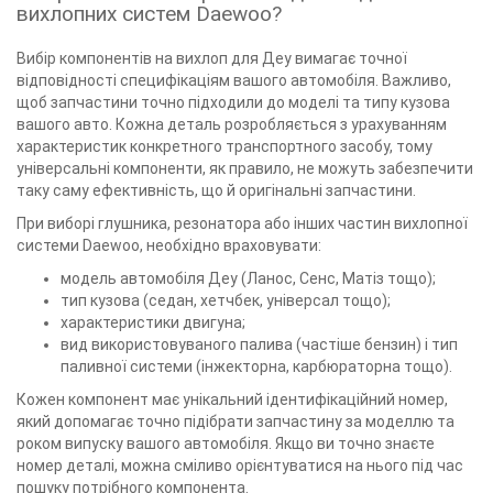
вихлопних систем Daewoo?
Вибір компонентів на вихлоп для Деу вимагає точної
відповідності специфікаціям вашого автомобіля. Важливо,
щоб запчастини точно підходили до моделі та типу кузова
вашого авто. Кожна деталь розробляється з урахуванням
характеристик конкретного транспортного засобу, тому
універсальні компоненти, як правило, не можуть забезпечити
таку саму ефективність, що й оригінальні запчастини.
При виборі глушника, резонатора або інших частин вихлопної
системи Daewoo, необхідно враховувати:
модель автомобіля Деу (Ланос, Сенс, Матіз тощо);
тип кузова (седан, хетчбек, універсал тощо);
характеристики двигуна;
вид використовуваного палива (частіше бензин) і тип
паливної системи (інжекторна, карбюраторна тощо).
Кожен компонент має унікальний ідентифікаційний номер,
який допомагає точно підібрати запчастину за моделлю та
роком випуску вашого автомобіля. Якщо ви точно знаєте
номер деталі, можна сміливо орієнтуватися на нього під час
пошуку потрібного компонента.