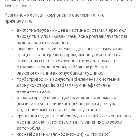
функції схожі.
Розглянемо основні компоненти системи та їхнє
призначення:
вихлопна труба - кінцева частина системи, через яку
виходять відпрацьовані гази, вона розташовується із
задньої частини машини;
глушник - основний елемент для гасіння шуму, який
працює в парі з резонатором, зменшуючи гучність
вихлопних газів та усуваючи інтенсивні звуки, що
створюються двигуном, найбільшу роботу зі
звукопоглинання виконує банка глушника;
трубопроводи - з'єднують всі елементи системи в
єдину конструкцію, забезпечуючи ефективне
виведення газів;
резонатор глушника - цей компонент допомагає
знизити шум, що виникає під час роботи двигуна,
додаючи комфорт під час експлуатації авто;
кріплення і підвіси - забезпечують надійну фіксацію всіх
частин вихлопної системи та її з'єднання з кузовом
автомобіля;
кисневі датчики (лямбда-зонди) - ці пристрої