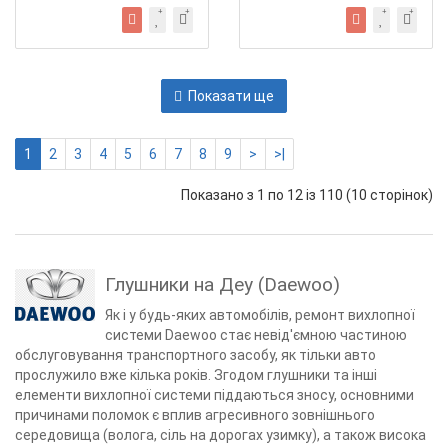
Показати ще
1
2
3
4
5
6
7
8
9
>
>|
Показано з 1 по 12 із 110 (10 сторінок)
Глушники на Деу (Daewoo)
Як і у будь-яких автомобілів, ремонт вихлопної
системи Daewoo стає невід'ємною частиною
обслуговування транспортного засобу, як тільки авто
прослужило вже кілька років. Згодом глушники та інші
елементи вихлопної системи піддаються зносу, основними
причинами поломок є вплив агресивного зовнішнього
середовища (волога, сіль на дорогах узимку), а також висока