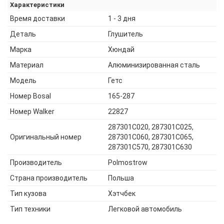
Характеристики
Время доставки
1 - 3 дня
Деталь
Глушитель
Марка
Хюндай
Материал
Алюминизированная сталь
Модель
Гетс
Номер Bosal
165-287
Номер Walker
22827
287301C020, 287301C025,
Оригинальный номер
287301C060, 287301C065,
287301C570, 287301C630
Производитель
Polmostrow
Страна производитель
Польша
Тип кузова
Хэтчбек
Тип техники
Легковой автомобиль